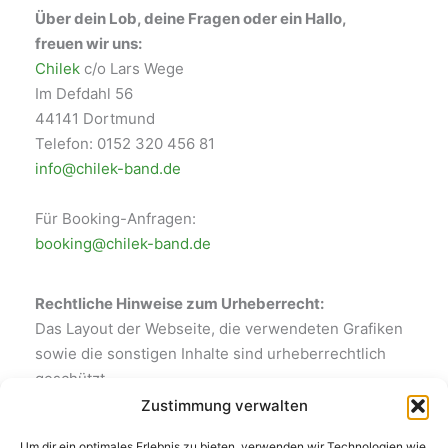
Über dein Lob, deine Fragen oder ein Hallo,
freuen wir uns:
Chilek
c/o Lars Wege
Im Defdahl 56
44141 Dortmund
Telefon: 0152 320 456 81
info@chilek-band.de
Für Booking-Anfragen:
booking@chilek-band.de
Rechtliche Hinweise zum Urheberrecht:
Das Layout der Webseite, die verwendeten Grafiken
sowie die sonstigen Inhalte sind urheberrechtlich
geschützt.
Zustimmung verwalten
Haftungshinweis:
Um dir ein optimales Erlebnis zu bieten, verwenden wir Technologien wie